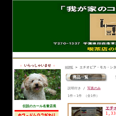
☆
いらっしゃいませ
☆
HOME
> エチオピア・モカ・シ
商品一覧
説明付き /
写真のみ
1件～1件 （全1件）
伝説
のカール名誉店長
エチ
1,3