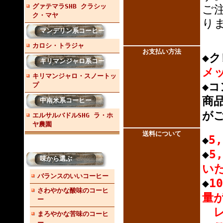
グァテマラSHB クラシッ
ご
ク・マヤ
りま
マンデリン系コーヒー
カロシ・トラジャ
お支払い方
法
◆
キリマンジャロ系コーヒー
メ
キリマンジャロ・スノートッ
◆
プ
商
中南米系コーヒー
が
エルサルバドルSHG ラ・ホ
ヤ農園
送料について
5
◆
◆
5
味から選ぶ
い
バランスのいいコーヒー
◆
1
さわやかな酸味のコーヒ
量が
ー
レ
まろやかな苦味のコーヒ
ー