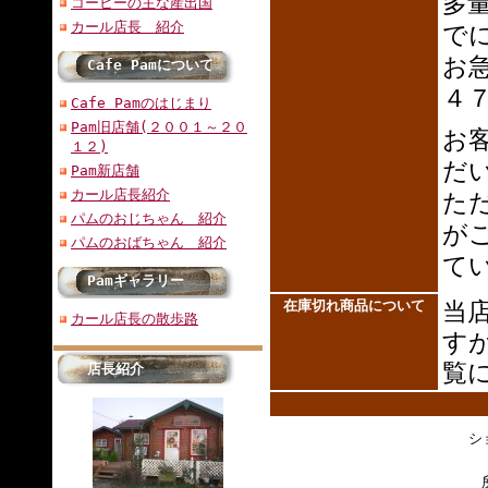
多
コーヒーの主な産出国
カール店長 紹介
で
お
Cafe Pamについて
４
Cafe Pamのはじまり
Pam旧店舗(２００１～２０
お
１２)
だ
Pam新店舗
カール店長紹介
た
パムのおじちゃん 紹介
が
パムのおばちゃん 紹介
て
Pamギャラリー
在庫切れ商品について
当
カール店長の散歩路
す
覧
店長紹介
シ