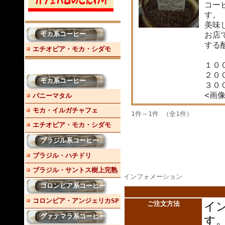
コー
す。
美味
モカ系コーヒー
お店
する
エチオピア・モカ・シダモ
１０
２０
モカ系コーヒー
３０
<画
バニーマタル
モカ・イルガチャフェ
1件～1件 （全1件）
エチオピア・モカ・シダモ
ブラジル系コーヒー
ブラジル・ハチドリ
ブラジル・サントス樹上完熟
インフォメーション
コロンビア系コーヒー
コロンビア・アンジェリカSP
ご注文方法
イ
グァテマラ系コーヒー
す