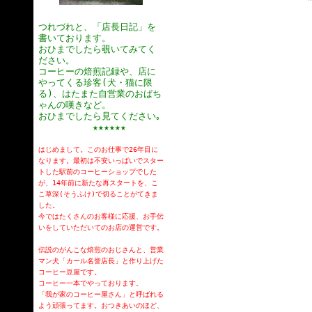
つれづれと、「店長日記」を
書いております。
おひまでしたら覗いてみてく
ださい。
コーヒーの焙煎記録や、店に
やってくる珍客(犬・猫に限
る)、はたまた自営業のおばち
ゃんの嘆きなど。
おひまでしたら見てください｡
★★★★★★
はじめまして。このお仕事で26年目に
なります。最初は不安いっぱいでスター
トした駅前のコーヒーショップでした
が、14年前に新たな再スタートを、こ
こ草深(そうふけ)で切ることがてきま
した。
今ではたくさんのお客様に応援、お手伝
いをしていただいてのお店の運営です。
伝説のがんこな焙煎のおじさんと、営業
マン犬「カール名誉店長」と作り上げた
コーヒー豆屋です。
コーヒー一本でやっております。
「我が家のコーヒー屋さん」と呼ばれる
よう頑張ってます。おつきあいのほど、