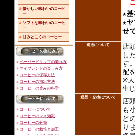
ご
懐かしい味わいのコーヒ
★基
ー
★
ヤ
ソフトな味わいのコーヒ
ー
せ
甘みとこくのコーヒー
発送について
店
コーヒーの楽しみ方
し
ペーパードリップの淹れ方
す
マイブレンドの楽しみ方
配
コーヒーの保存方法
※
コーヒーの抽出方法
生
コーヒーの旨みの科学
返品・交換について
コーヒーについて
店
も
コーヒーについて
コーヒーのマメ知識
ど
コーヒーの分類
り
コーヒーの栽培と加工