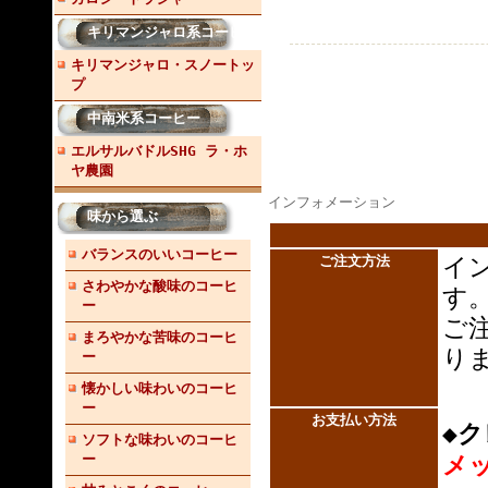
キリマンジャロ系コーヒー
キリマンジャロ・スノートッ
プ
中南米系コーヒー
エルサルバドルSHG ラ・ホ
ヤ農園
インフォメーション
味から選ぶ
バランスのいいコーヒー
ご注文方法
イ
さわやかな酸味のコーヒ
す
ー
ご
まろやかな苦味のコーヒ
りま
ー
懐かしい味わいのコーヒ
ー
お支払い方
法
◆
ソフトな味わいのコーヒ
ー
メ