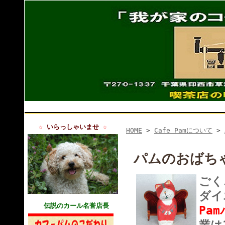
☆
いらっしゃいませ
☆
HOME
>
Cafe Pamについて
>
パムのおばち
ごく
ダイ
伝説
のカール名誉店長
Pa