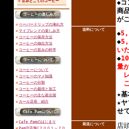
甘みとこくのコーヒー
◆
商
コーヒーの楽しみ方
が
ペーパードリップの淹れ方
送料について
マイブレンドの楽しみ方
5
◆
コーヒーの保存方法
◆
5
コーヒーの抽出方法
い
コーヒーの旨みの科学
◆
1
コーヒーについて
量が
コーヒーについて
レ
コーヒーのマメ知識
ご
コーヒーの分類
コーヒーの栽培と加工
★基
コーヒーの主な産出国
★
ヤ
カール店長 紹介
せ
Cafe Pamについて
Cafe Pamのはじまり
発送について
店
Pam旧店舗(２００１～２０