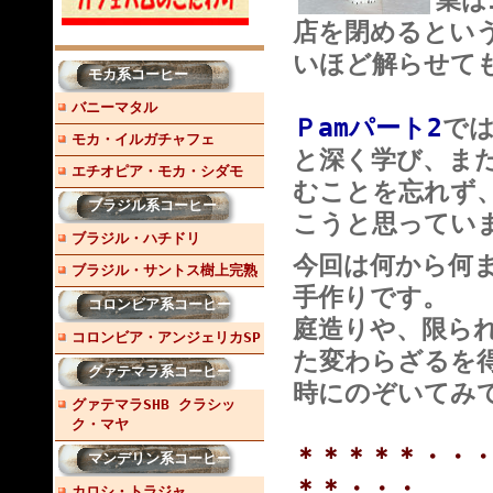
業は
店を閉めるとい
いほど解らせて
モカ系コーヒー
バニーマタル
Ｐamパート2
で
モカ・イルガチャフェ
と深く学び、ま
エチオピア・モカ・シダモ
むことを忘れず
ブラジル系コーヒー
こうと思ってい
ブラジル・ハチドリ
今回は何から何
ブラジル・サントス樹上完熟
手作りです。
コロンビア系コーヒー
庭造りや、限ら
コロンビア・アンジェリカSP
た変わらざるを
グァテマラ系コーヒー
時にのぞいてみ
グァテマラSHB クラシッ
ク・マヤ
＊＊＊＊＊・・
マンデリン系コーヒー
＊＊・・・
カロシ・トラジャ