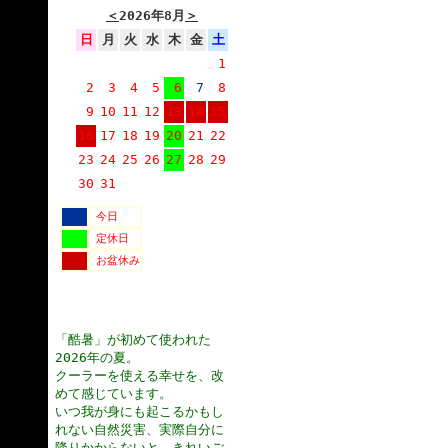
＜
2026年8月
＞
日
月
火
水
木
金
土
1
2
3
4
5
6
7
8
9
10
11
12
13
14
15
16
17
18
19
20
21
22
23
24
25
26
27
28
29
30
31
今日
定休日
お盆休み
「酷暑」が初めて使われた
2026年の夏。
クーラーを使える幸せを、改
めて感じています。
いつ我が身にも起こるかもし
れない自然災害、実際自分に
降りかからないと、きれいご