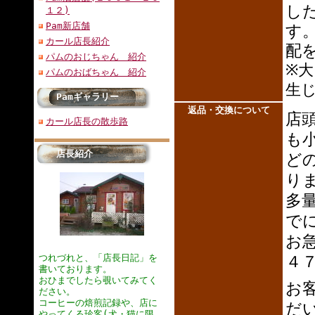
し
１２)
Pam新店舗
す
カール店長紹介
配
パムのおじちゃん 紹介
※
パムのおばちゃん 紹介
生
Pamギャラリー
返品・交換について
店
カール店長の散歩路
も
店長紹介
ど
り
多
で
お
つれづれと、「店長日記」を
４
書いております。
おひまでしたら覗いてみてく
お
ださい。
コーヒーの焙煎記録や、店に
だ
やってくる珍客(犬・猫に限