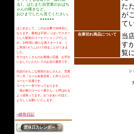
る)、はたまた自営業のおばち
た
ゃんの嘆きなど。
が
おひまでしたら見てください｡
★★★★★★
て
はじめまして。このお仕事で26年目に
なります。最初は不安いっぱいでスター
在庫切れ商品について
当
トした駅前のコーヒーショップでした
す
が、14年前に新たな再スタートを、こ
こ草深(そうふけ)で切ることがてきま
覧
した。
今ではたくさんのお客様に応援、お手伝
いをしていただいてのお店の運営です。
シ
伝説のがんこな焙煎のおじさんと、営業
マン犬「カール名誉店長」と作り上げた
コーヒー豆屋です。
コーヒー一本でやっております。
「我が家のコーヒー屋さん」と呼ばれる
よう頑張ってます。おつきあいのほど、
よろしくお願いいたします。
→焙煎日記
定休日カレンダー