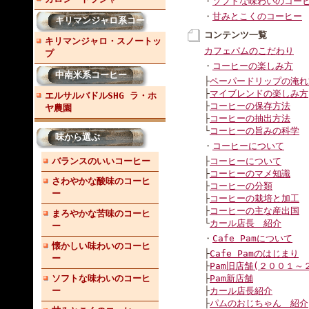
・
ソフトな味わいのコー
・
甘みとこくのコーヒー
キリマンジャロ系コーヒー
コンテンツ一覧
キリマンジャロ・スノートッ
カフェパムのこだわり
プ
・
コーヒーの楽しみ方
中南米系コーヒー
├
ペーパードリップの淹れ
├
マイブレンドの楽しみ方
エルサルバドルSHG ラ・ホ
├
コーヒーの保存方法
ヤ農園
├
コーヒーの抽出方法
└
コーヒーの旨みの科学
味から選ぶ
・
コーヒーについて
バランスのいいコーヒー
├
コーヒーについて
├
コーヒーのマメ知識
さわやかな酸味のコーヒ
├
コーヒーの分類
ー
├
コーヒーの栽培と加工
├
コーヒーの主な産出国
まろやかな苦味のコーヒ
└
カール店長 紹介
ー
・
Cafe Pamについて
懐かしい味わいのコーヒ
├
Cafe Pamのはじまり
ー
├
Pam旧店舗(２００１～
ソフトな味わいのコーヒ
├
Pam新店舗
ー
├
カール店長紹介
├
パムのおじちゃん 紹介