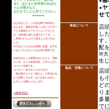
★基
る)、はたまた自営業のおばち
★
ヤ
ゃんの嘆きなど。
おひまでしたら見てください｡
せ
★★★★★★
はじめまして。このお仕事で26年目に
発送について
店
なります。最初は不安いっぱいでスター
トした駅前のコーヒーショップでした
し
が、14年前に新たな再スタートを、こ
こ草深(そうふけ)で切ることがてきま
す
した。
配
今ではたくさんのお客様に応援、お手伝
いをしていただいてのお店の運営です。
※
伝説のがんこな焙煎のおじさんと、営業
生
マン犬「カール名誉店長」と作り上げた
コーヒー豆屋です。
返品・交換について
店
コーヒー一本でやっております。
「我が家のコーヒー屋さん」と呼ばれる
も
よう頑張ってます。おつきあいのほど、
よろしくお願いいたします。
ど
り
→焙煎日記
多
定休日カレンダー
で