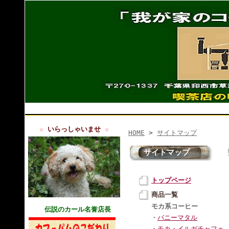
☆
いらっしゃいませ
☆
HOME
>
サイトマップ
サイトマップ
トップページ
商品一覧
モカ系コーヒー
伝説
のカール名誉店長
・
バニーマタル
・
モカ・イルガチャフェ