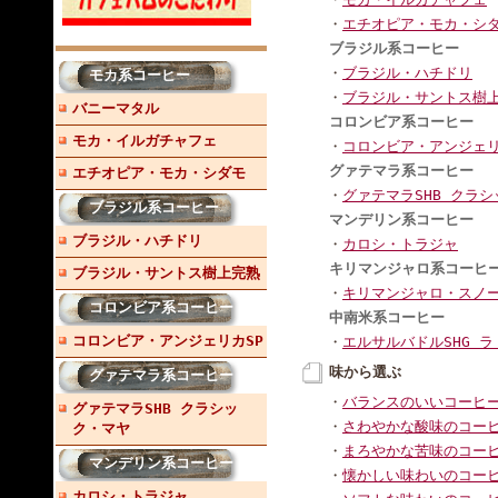
・
エチオピア・モカ・シ
ブラジル系コーヒー
・
ブラジル・ハチドリ
モカ系コーヒー
・
ブラジル・サントス樹
バニーマタル
コロンビア系コーヒー
モカ・イルガチャフェ
・
コロンビア・アンジェリ
グァテマラ系コーヒー
エチオピア・モカ・シダモ
・
グァテマラSHB クラ
ブラジル系コーヒー
マンデリン系コーヒー
ブラジル・ハチドリ
・
カロシ・トラジャ
キリマンジャロ系コーヒ
ブラジル・サントス樹上完熟
・
キリマンジャロ・スノ
コロンビア系コーヒー
中南米系コーヒー
コロンビア・アンジェリカSP
・
エルサルバドルSHG 
味から選ぶ
グァテマラ系コーヒー
・
バランスのいいコーヒ
グァテマラSHB クラシッ
・
さわやかな酸味のコー
ク・マヤ
・
まろやかな苦味のコー
マンデリン系コーヒー
・
懐かしい味わいのコー
カロシ・トラジャ