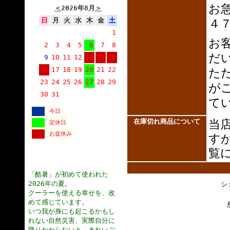
お
＜
2026年8月
＞
日
月
火
水
木
金
土
４
1
お
2
3
4
5
6
7
8
だ
9
10
11
12
13
14
15
16
17
18
19
20
21
22
た
23
24
25
26
27
28
29
が
30
31
て
今日
在庫切れ商品について
当
定休日
お盆休み
す
覧
「酷暑」が初めて使われた
2026年の夏。
シ
クーラーを使える幸せを、改
めて感じています。
いつ我が身にも起こるかもし
れない自然災害、実際自分に
降りかからないと、きれいご