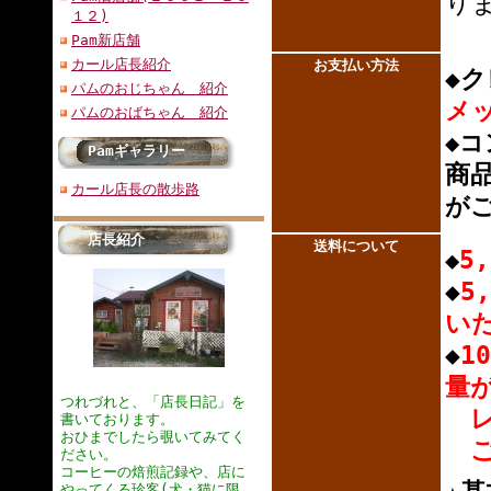
りま
１２)
Pam新店舗
カール店長紹介
お支払い方
法
◆
パムのおじちゃん 紹介
メ
パムのおばちゃん 紹介
◆
Pamギャラリー
商
カール店長の散歩路
が
店長紹介
送料について
5
◆
◆
5
い
◆
1
量が
つれづれと、「店長日記」を
レ
書いております。
おひまでしたら覗いてみてく
ご
ださい。
コーヒーの焙煎記録や、店に
やってくる珍客(犬・猫に限