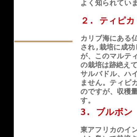
よく知られてい
２. ティピカ
カリブ海にある
され
,
栽培に成功
が、このマルテ
の栽培は跡絶え
サルバドル、ハ
ません。ティピ
のですが、収穫
す。
3. ブルボン
東アフリカのイ