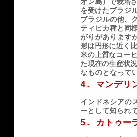
オン島）で栽培
を受けたブラジ
ブラジルの他、
ティピカ種と同
がりがあります
形は円形に近く
米の上質なコー
た現在の生産状
なものとなって
4. マンデリ
インドネシアの
ーとして知られ
5. カトゥー