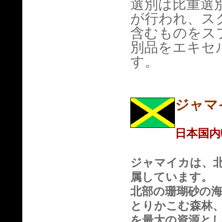
選別は比重選
が行われ、ス
含むものをスプ
別品をエキセル
す。
ジャマ
日本国内
ジャマイカは、
属しています。
北部の珊瑚砂の
とりかこむ森林
を最大の資源と