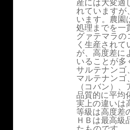
産には大変適
れていますが
います。農園
処理までを一
グァテマラの
く生産されて
が、高度差に
いることが多
サルテナンゴ
マルテナンゴ
（コバン）、
品質的に平均
実上の違いは
等級は高度差
ＨＢは最高級品
たものです。