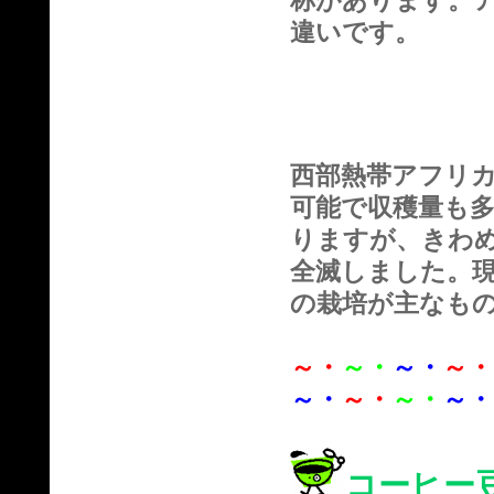
称があります。
違いです。
西部熱帯アフリ
可能で収穫量も
りますが、きわ
全滅しました。
の栽培が主なも
～・
～・
～・
～・
～・
～・
～・
～・
コーヒー