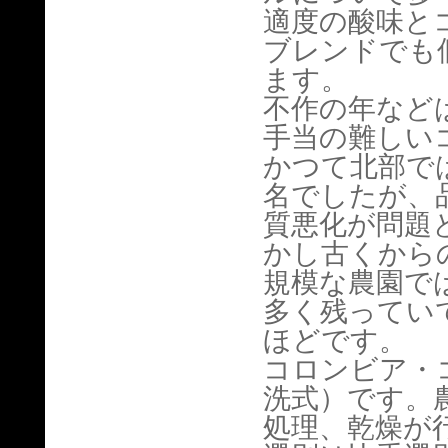
適度の酸味と
ブレンドでも
ます。
不作の年など
手当の難しい
かつて北部で
名でしたが、
質悪化が問題
かし古くから
規模な農園で
多く残ってい
ほどです。
コロンビア・
洗式）です。
処理、乾燥が