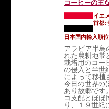
コーヒーの主
イエ
首都:
日本国内輸入順位
アラビア半島
れた農耕地帯
栽培用のコー
の侵入と半世
によって移植
今日の世界の
あり故郷です
コ支配とほぼ
り、１９世紀