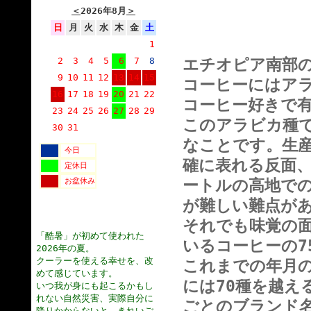
＜
2026年8月
＞
日
月
火
水
木
金
土
1
2
3
4
5
6
7
8
エチオピア南部
9
10
11
12
13
14
15
コーヒーにはア
16
17
18
19
20
21
22
コーヒー好きで
23
24
25
26
27
28
29
このアラビカ種
30
31
なことです。生
今日
確に表れる反面、病
定休日
お盆休み
ートルの高地で
が難しい難点が
それでも味覚の
「酷暑」が初めて使われた
いるコーヒーの7
2026年の夏。
クーラーを使える幸せを、改
これまでの年月
めて感じています。
には70種を越え
いつ我が身にも起こるかもし
れない自然災害、実際自分に
ごとのブランド
降りかからないと、きれいご