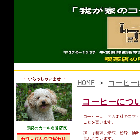
☆
いらっしゃいませ
☆
HOME
>
コーヒー
コーヒーにつ
コーヒーは、アカネ科のコフィ
ことを言います。
伝説
のカール名誉店長
加工は精製、焙煎、粉砕、抽出
言われています。