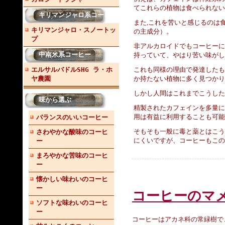
てこれらの植物は食べられない
キリマンジャロ系コーヒー
また,これを苦いと感じるのは
キリマンジャロ・スノートッ
の主成分）。
プ
非アルカロイドでもコーヒーに
中南米系コーヒー
持っていて、やはり苦い味がし
エルサルバドルSHG ラ・ホ
これも同様の理由で発達したも
ヤ農園
か持たない植物に多く見つかり
しかし人間はこれまでこうした
味から選ぶ
精製されたカフェインを多量に
用は有益に利用することも可能
バランスのいいコーヒー
そもそも一般に毒と薬とはこう
さわやかな酸味のコーヒ
にくいですが、コーヒーもこの
ー
まろやかな苦味のコーヒ
ー
懐かしい味わいのコーヒ
ー
コーヒーのマ
ソフトな味わいのコーヒ
ー
コーヒーはアカネ科の常緑樹で