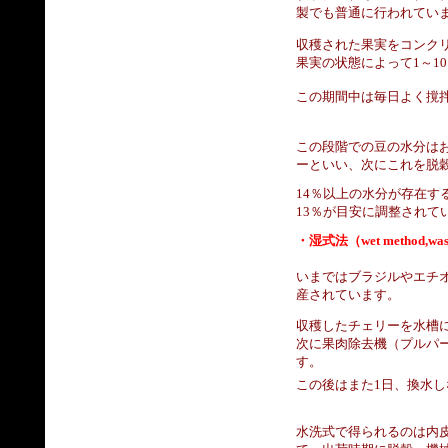
製でも普通に行われてい
収穫された果実をコンク
果実の状態によって1～1
この期間中は毎日よく撹
この段階での豆の水分は
ーといい、次にこれを脱
14％以上の水分が存在す
13％が目安に調整されて
・湿式法（wet method,wa
いまではブラジルやエチ
産されています。
収穫したチェリーを水槽
次に果肉除去機（プルパ
す。
この後はまた1日、換水し
水洗式で得られるのは内