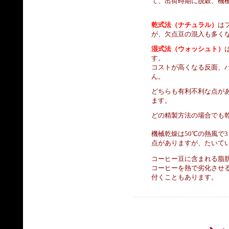
て、出荷時期に脱穀、機
乾式法（ナチュラル）
は
が、欠点豆の混入も多く
湿式法（ウォッシュト）
す。
コストが高くなる反面、
ん。
どちらも有利不利な点が
ます。
どの精製方法の場合でも
機械乾燥は50℃の熱風で
点がありますが、たいて
コーヒー豆に含まれる脂
コーヒーを熱で劣化させ
付くこともあります。