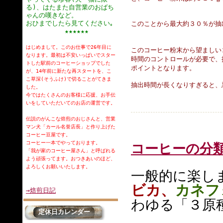
る)、はたまた自営業のおばち
ゃんの嘆きなど。
おひまでしたら見てください｡
このことから最大約３０％が抽
★★★★★★
はじめまして。このお仕事で26年目に
このコーヒー粉末から望ましい
なります。最初は不安いっぱいでスター
時間のコントロールが必要で、
トした駅前のコーヒーショップでした
ポイントとなります。
が、14年前に新たな再スタートを、こ
こ草深(そうふけ)で切ることがてきま
抽出時間が長くなりすぎると、
した。
今ではたくさんのお客様に応援、お手伝
いをしていただいてのお店の運営です。
伝説のがんこな焙煎のおじさんと、営業
マン犬「カール名誉店長」と作り上げた
コーヒー豆屋です。
コーヒー一本でやっております。
コーヒーの分
「我が家のコーヒー屋さん」と呼ばれる
よう頑張ってます。おつきあいのほど、
よろしくお願いいたします。
一般的に楽し
ビカ、
カネフ
→焙煎日記
わゆる「３原
定休日カレンダー