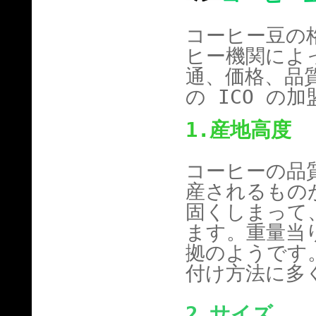
コーヒー豆の
ヒー機関によ
通、価格、品
の
ICO
の加
1.
産地高度
コーヒーの品
産されるもの
固くしまって
ます。重量当
拠のようです
付け方法に多
2.
サイズ