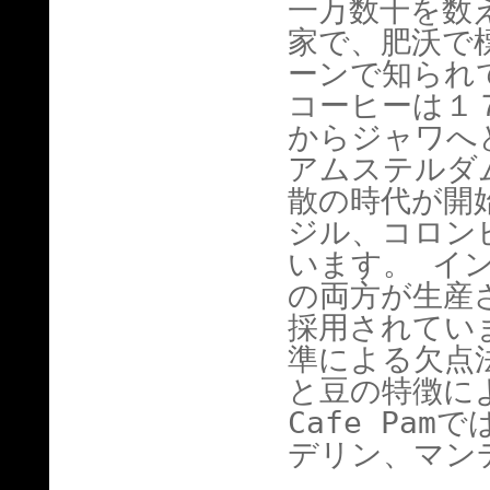
一万数千を数
家で、肥沃で
ーンで知られ
コーヒーは１
からジャワへ
アムステルダ
散の時代が開
ジル、コロン
います。 イ
の両方が生産
採用されてい
準による欠点
と豆の特徴に
Cafe Pamで
デリン、マン