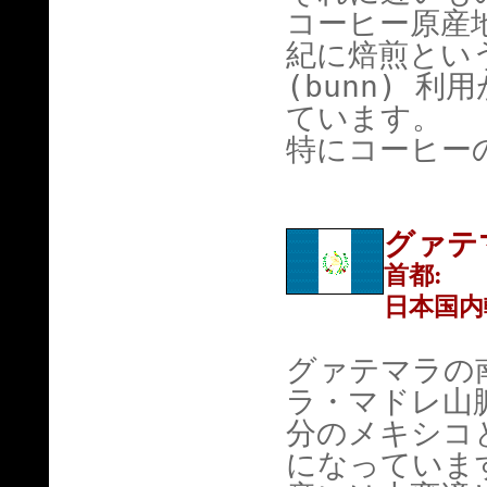
コーヒー原産
紀に焙煎とい
(bunn) 
ています。
特にコーヒー
グァテ
首都:
日本国内
グァテマラの
ラ・マドレ山
分のメキシコ
になっていま