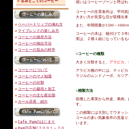
甘みとこくのコーヒー
或いはコーヒーゾーンと呼ばれ
コーヒーの生育条件は、平均気
コーヒーの楽しみ方
大きい方が良質な豆が収穫出来
ペーパードリップの淹れ方
また、年間雨量が1500～16
マイブレンドの楽しみ方
コーヒーの木は、植付けて３年
コーヒーの保存方法
実は、２個１組になっているも
コーヒーの抽出方法
コーヒーの旨みの科学
○コーヒーの種類
コーヒーについて
大きく分類すると、
アラビカ、
コーヒーについて
アラビカ種の中には、ティピカ
ラジルのムンドノーボ、カツア
コーヒーのマメ知識
コーヒーの分類
コーヒーの栽培と加工
○精製方法
コーヒーの主な産出国
収穫した果実から外皮、果肉、
カール店長 紹介
す。
Cafe Pamについて
この精製には大別してウオッシ
コールの多い気象条件の見返り
Cafe Pamのはじまり
います。
Pam旧店舗(２００１～２０