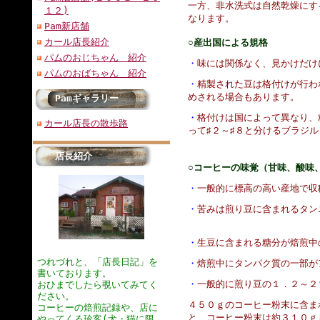
一方、非水洗式は自然乾燥にす
１２)
なります。
Pam新店舗
カール店長紹介
○産出国による規格
パムのおじちゃん 紹介
・
味には関係なく、見かけだけ
パムのおばちゃん 紹介
・
精製された豆は格付けが行わ
めされる場合もあります。
Pamギャラリー
・
格付けは国によって異なり、
カール店長の散歩路
って♯２～♯８と分けるブラジ
店長紹介
○コーヒーの味覚（甘味、酸味
・
一般的に標高の高い産地で収
・
苦みは煎り豆に含まれるタン
・
生豆に含まれる糖分が焙煎中
つれづれと、「店長日記」を
・
焙煎中にタンパク質の一部が
書いております。
・
一般的に煎り豆の１．２～２
おひまでしたら覗いてみてく
ださい。
４５０ｇのコーヒー粉末に含ま
コーヒーの焙煎記録や、店に
と、コーヒー粉末は約３１０ｇ
やってくる珍客(犬・猫に限