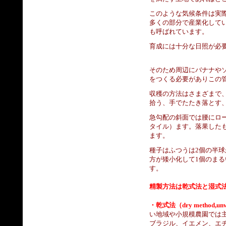
このような気候条件は実際
多くの部分で産業化して
も呼ばれています。
育成には十分な日照が必
そのため周辺にバナナや
をつくる必要がありこの
収穫の方法はさまざまで
拾う、手でたたき落とす
急勾配の斜面では腰にロ
タイル）ます。落果した
ます。
種子はふつうは2個の半
方が矮小化して1個のま
す。
精製方法は乾式法と湿式
・乾式法（dry method,unwa
い地域や小規模農園では
ブラジル、イエメン、エ