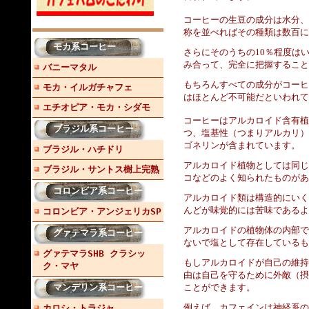
コーヒーの生豆の成分は水分、
称を並べればその種類は数百に
モカ系コーヒー
さらにそのうちの10％程度は
み合って、完全に把握すること
バニーマタル
もちろんすべての成分がコーヒ
モカ・イルガチャフェ
はほとんど不可能だといわれて
エチオピア・モカ・シダモ
コーヒーはアルカロイド含有植
ブラジル系コーヒー
つ、塩基性（つまりアルカリ）
ゴネリンが含まれています。
ブラジル・ハチドリ
アルカロイド植物としては同じ
ブラジル・サントス樹上完熟
コなどのよく知られたものがあ
コロンビア系コーヒー
アルカロイド類は構造的にいく
んどが味覚的には苦味であるよ
コロンビア・アンジェリカSP
アルカロイドの植物体の内部で
グァテマラ系コーヒー
ないで塩として存在しているも
グァテマラSHB クラシッ
もしアルカロイドが自己の維持
ク・マヤ
由は自己を守るために外敵（摂
マンデリン系コーヒー
ことができます。
例えば、カフェインは神経系の
カロシ・トラジャ